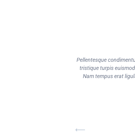
tor. Ut tempus metus dui, non
Pellentesque condimentum 
l maximus metus tristique.
tristique turpis euismo
mentum, consequat sapien.
Nam tempus erat ligula,