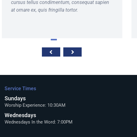
cursus tellus condimentum, consequat sapien
at ornare ex, quis fringilla tortor.
Service Times
Sundays
Worship Experience: 10:30AM
Wednesdays
Wednesdays In the Word: 7:00PM