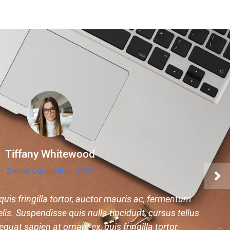
Tiffany Whitewood
Seven Consulting - CEO
quis fringilla tortor, auctor mauris ac, fermentum
elis. Suspendisse quis nulla tincidunt, cursus tellus
at sapien at ornare ex, quis fringilla tortor.