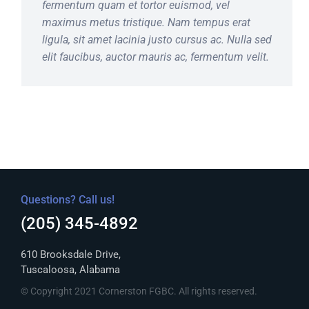
fermentum quam et tortor euismod, vel
maximus metus tristique. Nam tempus erat
ligula, sit amet lacinia justo cursus ac. Nulla sed
elit faucibus, auctor mauris ac, fermentum velit.
Questions? Call us!
(205) 345-4892
610 Brooksdale Drive,
Tuscaloosa, Alabama
© Copyright 2021 Cornerston FGBC. All rights reserved.