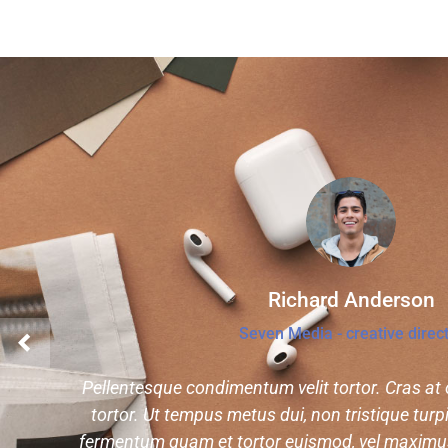
Richard Anderson
Seven Media - creative direc
Pellentesque condimentum velit tortor. Cras at o
tortor. Ut tempus metus dui, non tristique tu
fermentum quam et tortor euismod, vel maximu