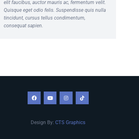
elit faucibus, auctor mauris ac, fermentum velit.
f
Quisque eget odio felis. Suspendisse quis nulla
m
tincidunt, cursus tellus condimentum,
li
consequat sapien.
c
Design By:
CTS Graphics