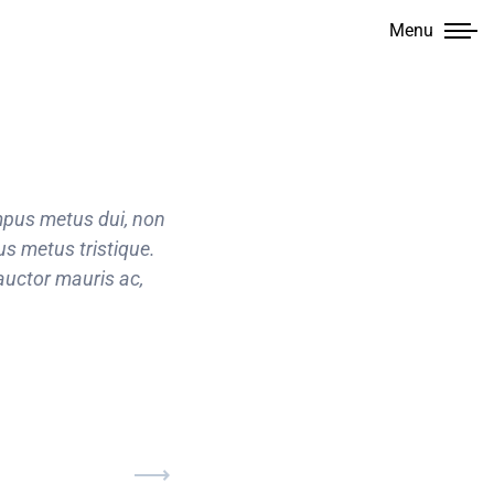
Menu
empus metus dui, non
Faucibus at ornare ex, quis fringi
s metus tristique.
Suspendisse quis nulla tincidu
 auctor mauris ac,