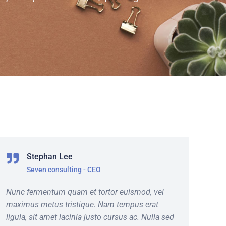
Stephan Lee
Seven consulting - CEO
Nunc fermentum quam et tortor euismod, vel
P
maximus metus tristique. Nam tempus erat
o
ligula, sit amet lacinia justo cursus ac. Nulla sed
d