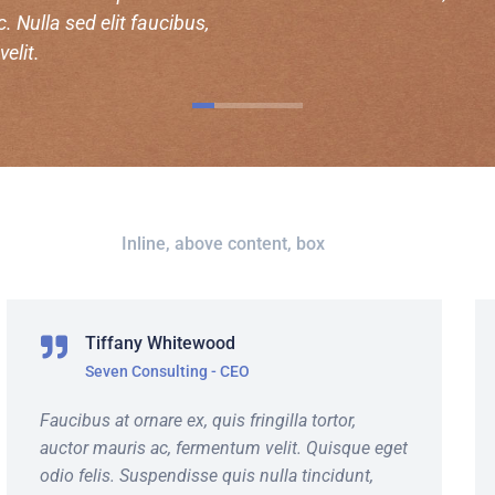
. Nulla sed elit faucibus,
elit.
Inline, above content, box
Tiffany Whitewood
Seven Consulting - CEO
Faucibus at ornare ex, quis fringilla tortor,
auctor mauris ac, fermentum velit. Quisque eget
odio felis. Suspendisse quis nulla tincidunt,