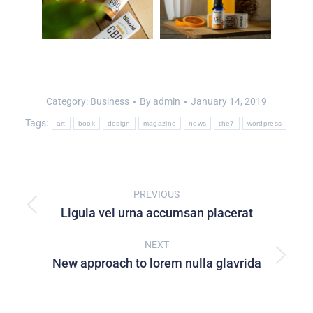
Category:
Business
By
admin
January 14, 2019
Tags:
art
book
design
magazine
news
the7
wordpress
PREVIOUS
Ligula vel urna accumsan placerat
NEXT
New approach to lorem nulla glavrida